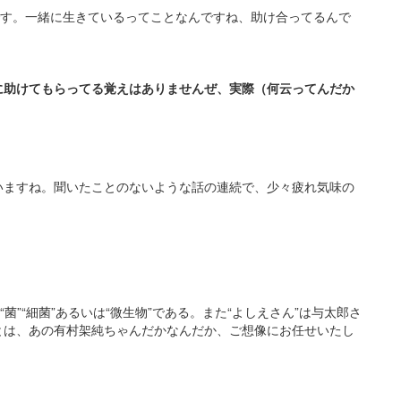
です。一緒に生きているってことなんですね、助け合ってるんで
に助けてもらってる覚えはありませんぜ、実際（何云ってんだか
いますね。聞いたことのないような話の連続で、少々疲れ気味の
菌”“細菌”あるいは“微生物”である。また“よしえさん”は与太郎さ
とは、あの有村架純ちゃんだかなんだか、ご想像にお任せいたし