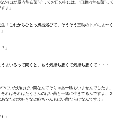
なかには“腸内常在菌”そしてお口の中には、“口腔内常在菌”って
ですよ」
先生！これからひとっ風呂浴びて、そうそう三助のトメによ〜く
？」
ょ？」
ようよいるって聞くと、もう気持ち悪くて気持ち悪くて・・・
の中にいた頃はばい菌なんてそりゃあ一匹もいませんでしたよ。
、それはそれはたくさんのばい菌と一緒に生きてるんですよ、２
にあなたの大好きな架純ちゃんもばい菌だらけなんですよ」
か）」