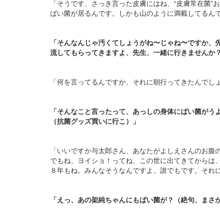
「そうです、さっき言った皮膚にはね、“皮膚常在菌”お
ばい菌が居るんです。しかも山のように満載してるん
「そんなんじゃ汚くてしょうがね〜じゃね〜ですか、
流してもらってきますよ、先生、一緒に行きませんか
「何を言ってるんですか、それに朝行ってきたんでし
「そんなこと言ったって、あっしの身体にばい菌がう
（抗菌グッズ買いに行こ）」
「いいですか与太郎さん、あなたがよしえさんのお腹
でもね、ヨイショ！ってね、この世に出てきてからは
８年もね。みんなそうなんですよ、誰でもです。それ
「えっ、あの架純ちゃんにもばい菌が？（絶句、まさ